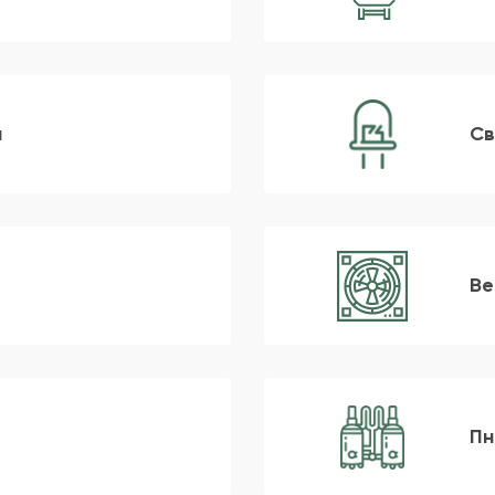
и
Св
Ве
Пн