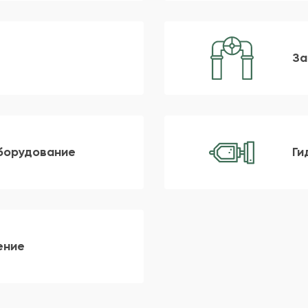
За
борудование
Ги
ение